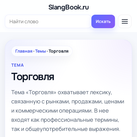
Перейти
SlangBook.ru
к
Поиск:
содержимому
Искать
Главная
•
Темы
•
Торговля
ТЕМА
Торговля
Тема «Торговля» охватывает лексику,
связанную с рынками, продажами, ценами
и коммерческими операциями. В нее
входят как профессиональные термины,
так и общеупотребительные выражения.