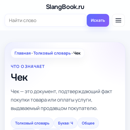
Перейти
SlangBook.ru
к
Поиск:
содержимому
Искать
Главная
•
Толковый словарь
•
Чек
ЧТО ОЗНАЧАЕТ
Чек
Чек — это документ, подтверждающий факт
покупки товара или оплаты услуги,
выдаваемый продавцом покупателю.
Толковый словарь
Буква: Ч
Общее