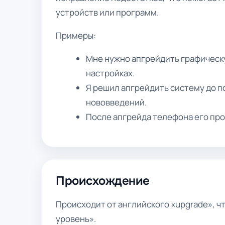
устройств или программ.
Примеры:
Мне нужно апгрейдить графическу
настройках.
Я решил апгрейдить систему до п
нововведений.
После апгрейда телефона его пр
Происхождение
Происходит от английского «upgrade», ч
уровень».