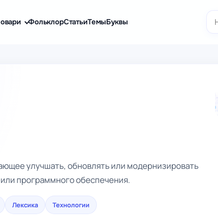
По
овари
Фольклор
Статьи
Темы
Буквы
чающее улучшать, обновлять или модернизировать
и или программного обеспечения.
Лексика
Технологии