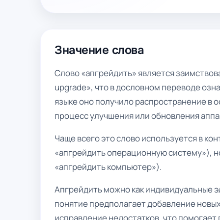
Значение слова
Слово «апгрейдить» является заимствова
upgrade», что в дословном переводе озн
языке оно получило распространение в о
процесс улучшения или обновления апп
Чаще всего это слово используется в ко
«апгрейдить операционную систему»), но
«апгрейдить компьютер»).
Апгрейдить можно как индивидуальные эл
понятие предполагает добавление новых
исправление недостатков, что помогает