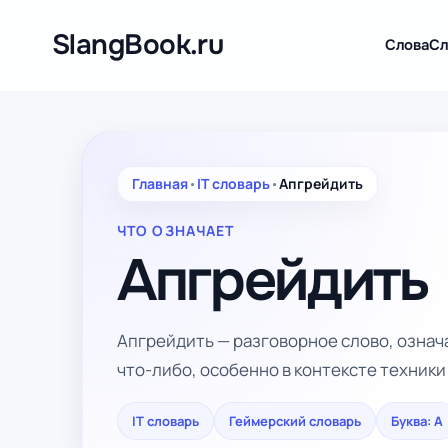
Перейти
к
SlangBook.ru
Слова
Сл
содержимому
Главная
•
IT словарь
•
Апгрейдить
ЧТО ОЗНАЧАЕТ
Апгрейдить
Апгрейдить — разговорное слово, озна
что-либо, особенно в контексте техник
IT словарь
Геймерский словарь
Буква: А