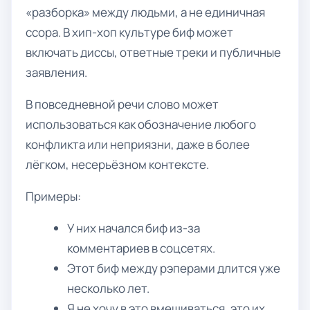
«разборка» между людьми, а не единичная
ссора. В хип-хоп культуре биф может
включать диссы, ответные треки и публичные
заявления.
В повседневной речи слово может
использоваться как обозначение любого
конфликта или неприязни, даже в более
лёгком, несерьёзном контексте.
Примеры:
У них начался биф из-за
комментариев в соцсетях.
Этот биф между рэперами длится уже
несколько лет.
Я не хочу в это вмешиваться, это их