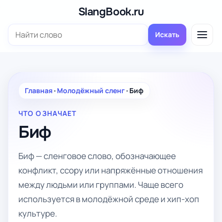
Перейти
SlangBook.ru
к
Поиск:
содержимому
Искать
Главная
•
Молодёжный сленг
•
Биф
ЧТО ОЗНАЧАЕТ
Биф
Биф — сленговое слово, обозначающее
конфликт, ссору или напряжённые отношения
между людьми или группами. Чаще всего
используется в молодёжной среде и хип-хоп
культуре.