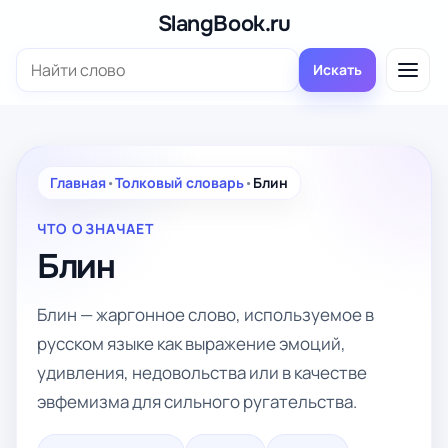
Перейти
SlangBook.ru
к
Поиск:
содержимому
Искать
Главная
•
Толковый словарь
•
Блин
ЧТО ОЗНАЧАЕТ
Блин
Блин — жаргонное слово, используемое в
русском языке как выражение эмоций,
удивления, недовольства или в качестве
эвфемизма для сильного ругательства.