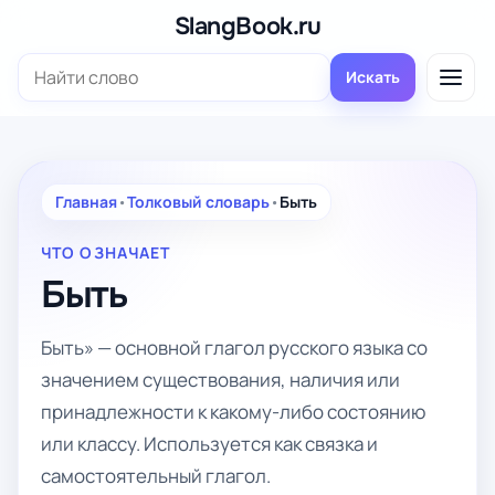
Перейти
SlangBook.ru
к
Поиск:
содержимому
Искать
Главная
•
Толковый словарь
•
Быть
ЧТО ОЗНАЧАЕТ
Быть
Быть» — основной глагол русского языка со
значением существования, наличия или
принадлежности к какому-либо состоянию
или классу. Используется как связка и
самостоятельный глагол.