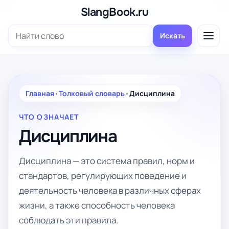
Перейти
SlangBook.ru
к
Поиск:
содержимому
Искать
Главная
•
Толковый словарь
•
Дисциплина
ЧТО ОЗНАЧАЕТ
Дисциплина
Дисциплина — это система правил, норм и
стандартов, регулирующих поведение и
деятельность человека в различных сферах
жизни, а также способность человека
соблюдать эти правила.