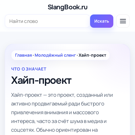
Перейти
SlangBook.ru
к
Поиск:
содержимому
Искать
Главная
•
Молодёжный сленг
•
Хайп-проект
ЧТО ОЗНАЧАЕТ
Хайп-проект
Хайп-проект — это проект, созданный или
активно продвигаемый ради быстрого
привлечения внимания и массового
интереса, часто за счёт шума в медиа и
соцсетях. Обычно ориентирован на