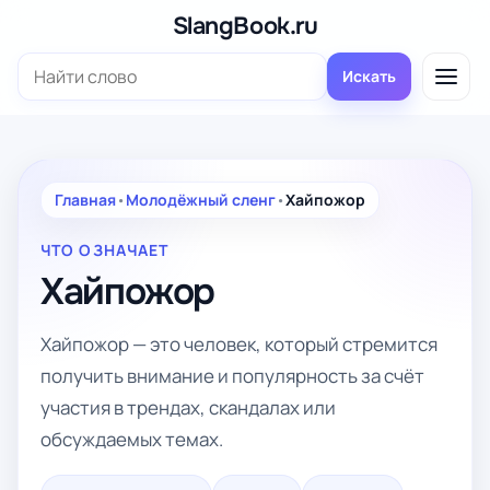
Перейти
SlangBook.ru
к
Поиск:
содержимому
Искать
Главная
•
Молодёжный сленг
•
Хайпожор
ЧТО ОЗНАЧАЕТ
Хайпожор
Хайпожор — это человек, который стремится
получить внимание и популярность за счёт
участия в трендах, скандалах или
обсуждаемых темах.