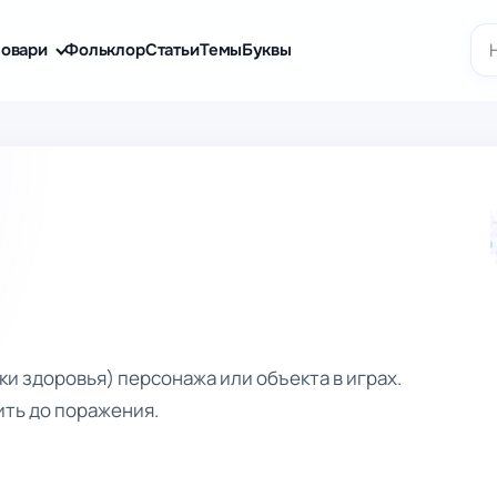
По
овари
Фольклор
Статьи
Темы
Буквы
ки здоровья) персонажа или объекта в играх.
ить до поражения.