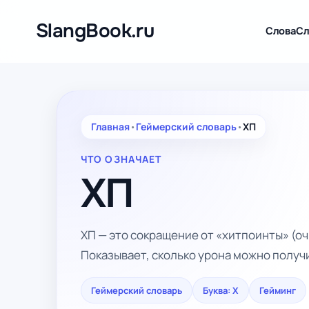
Перейти
к
SlangBook.ru
Слова
Сл
содержимому
Главная
•
Геймерский словарь
•
ХП
ЧТО ОЗНАЧАЕТ
ХП
ХП — это сокращение от «хитпоинты» (оч
Показывает, сколько урона можно получ
Геймерский словарь
Буква: Х
Гейминг