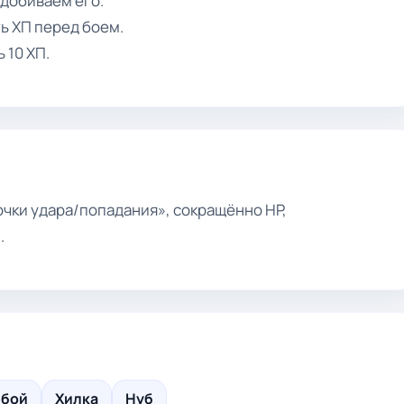
 добиваем его.
ь ХП перед боем.
 10 ХП.
«очки удара/попадания», сокращённо HP,
.
 бой
Хилка
Нуб