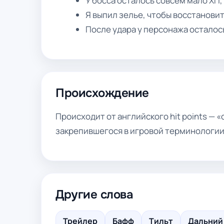
У босса осталось совсем мало ХП,
Я выпил зелье, чтобы восстановит
После удара у персонажа осталось
Происхождение
Происходит от английского hit points — 
закрепившегося в игровой терминологии
Другие слова
Трейлер
Бафф
Тильт
Дальний