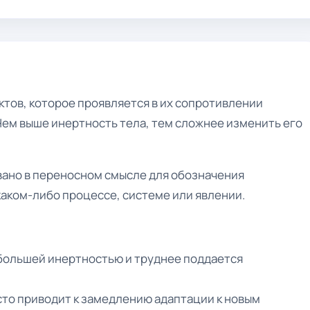
тов, которое проявляется в их сопротивлении
Чем выше инертность тела, тем сложнее изменить его
вано в переносном смысле для обозначения
каком-либо процессе, системе или явлении.
 большей инертностью и труднее поддается
сто приводит к замедлению адаптации к новым