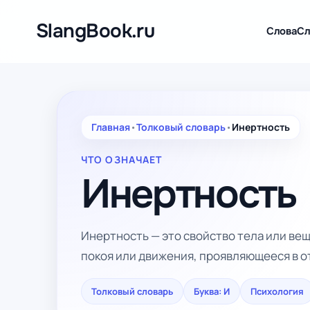
Перейти
к
SlangBook.ru
Слова
Сл
содержимому
Главная
•
Толковый словарь
•
Инертность
ЧТО ОЗНАЧАЕТ
Инертность
Инертность — это свойство тела или ве
покоя или движения, проявляющееся в о
Толковый словарь
Буква: И
Психология