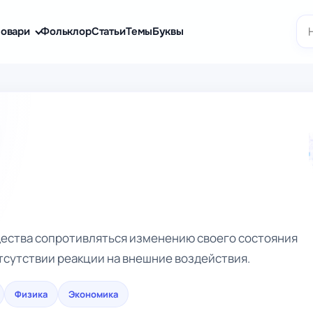
По
овари
Фольклор
Статьи
Темы
Буквы
щества сопротивляться изменению своего состояния
тсутствии реакции на внешние воздействия.
Физика
Экономика