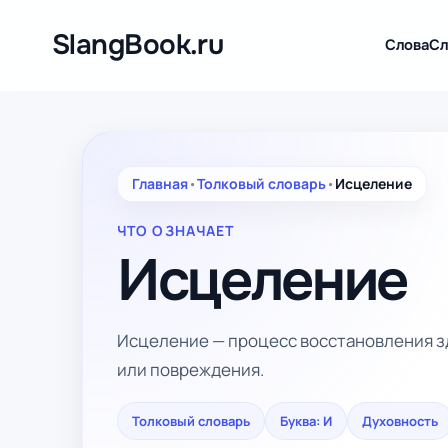
Перейти
к
SlangBook.ru
Слова
Сл
содержимому
Главная
•
Толковый словарь
•
Исцеление
ЧТО ОЗНАЧАЕТ
Исцеление
Исцеление — процесс восстановления з
или повреждения.
Толковый словарь
Буква: И
Духовность