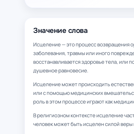
Значение слова
Исцеление — это процесс возвращения о
заболевания, травмы или иного поврежде
восстанавливается здоровье тела, или 
душевное равновесие.
Исцеление может происходить естествен
или с помощью медицинских вмешательств
роль в этом процессе играют как медицин
В религиозном контексте исцеление част
человек может быть исцелен силой веры