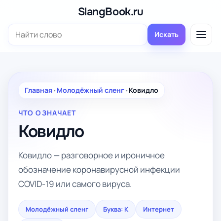
Перейти
SlangBook.ru
к
Поиск:
содержимому
Искать
Главная
•
Молодёжный сленг
•
Ковидло
ЧТО ОЗНАЧАЕТ
Ковидло
Ковидло — разговорное и ироничное
обозначение коронавирусной инфекции
COVID-19 или самого вируса.
Молодёжный сленг
Буква: К
Интернет