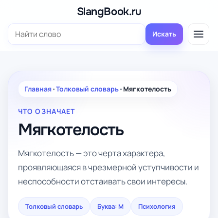
Перейти
SlangBook.ru
к
Поиск:
содержимому
Искать
Главная
•
Толковый словарь
•
Мягкотелость
ЧТО ОЗНАЧАЕТ
Мягкотелость
Мягкотелость — это черта характера,
проявляющаяся в чрезмерной уступчивости и
неспособности отстаивать свои интересы.
Толковый словарь
Буква: М
Психология