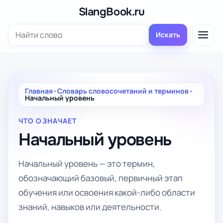
Перейти
SlangBook.ru
к
Поиск:
содержимому
Искать
Главная
•
Словарь словосочетаний и терминов
•
Начальный уровень
ЧТО ОЗНАЧАЕТ
Начальный уровень
Начальный уровень — это термин,
обозначающий базовый, первичный этап
обучения или освоения какой-либо области
знаний, навыков или деятельности.