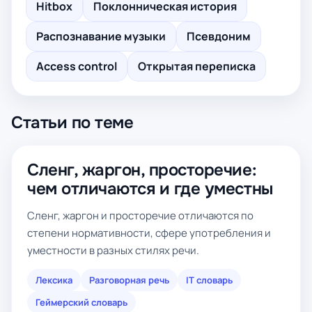
Hitbox
Поклонническая история
Распознавание музыки
Псевдоним
Access control
Открытая переписка
Статьи по теме
Сленг, жаргон, просторечие:
чем отличаются и где уместны
Сленг, жаргон и просторечие отличаются по
степени нормативности, сфере употребления и
уместности в разных стилях речи.
Лексика
Разговорная речь
IT словарь
Геймерский словарь