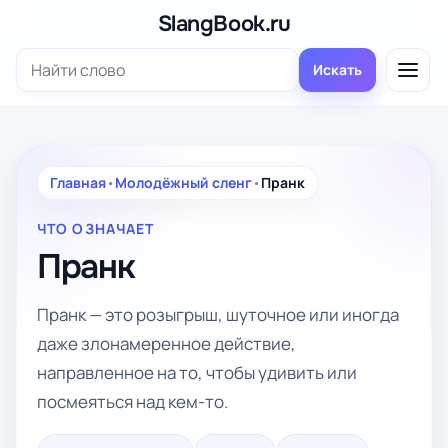
Перейти
SlangBook.ru
к
Поиск:
содержимому
Искать
Главная
•
Молодёжный сленг
•
Пранк
ЧТО ОЗНАЧАЕТ
Пранк
Пранк — это розыгрыш, шуточное или иногда
даже злонамеренное действие,
направленное на то, чтобы удивить или
посмеяться над кем-то.