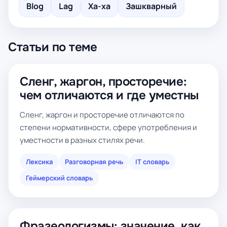
Blog
Lag
Ха-ха
Зашкварный
Статьи по теме
Сленг, жаргон, просторечие:
чем отличаются и где уместны
Сленг, жаргон и просторечие отличаются по
степени нормативности, сфере употребления и
уместности в разных стилях речи.
Лексика
Разговорная речь
IT словарь
Геймерский словарь
Фразеологизмы: значение, как