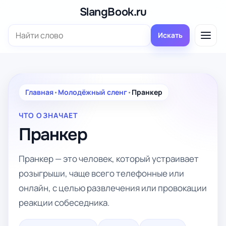
Перейти
SlangBook.ru
к
Поиск:
содержимому
Искать
Главная
•
Молодёжный сленг
•
Пранкер
ЧТО ОЗНАЧАЕТ
Пранкер
Пранкер — это человек, который устраивает
розыгрыши, чаще всего телефонные или
онлайн, с целью развлечения или провокации
реакции собеседника.