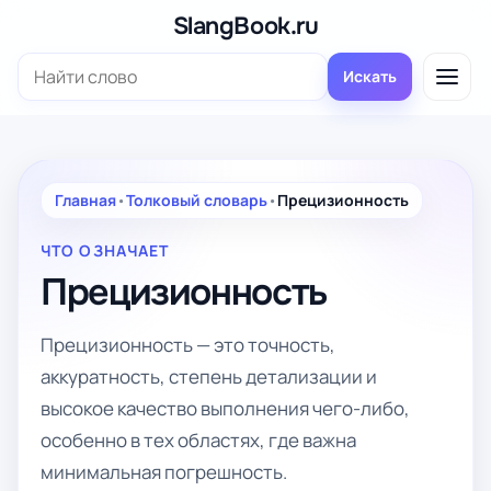
Перейти
SlangBook.ru
к
Поиск:
содержимому
Искать
Главная
•
Толковый словарь
•
Прецизионность
ЧТО ОЗНАЧАЕТ
Прецизионность
Прецизионность — это точность,
аккуратность, степень детализации и
высокое качество выполнения чего-либо,
особенно в тех областях, где важна
минимальная погрешность.