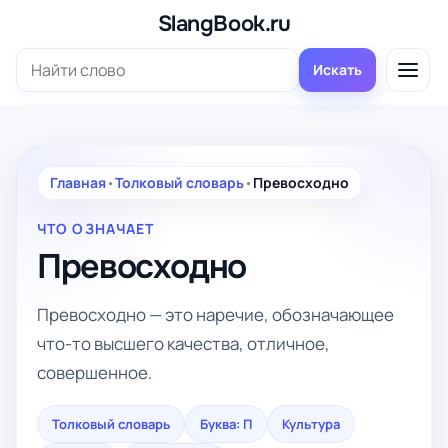
Перейти
SlangBook.ru
к
Поиск:
содержимому
Искать
Главная
•
Толковый словарь
•
Превосходно
ЧТО ОЗНАЧАЕТ
Превосходно
Превосходно — это наречие, обозначающее
что-то высшего качества, отличное,
совершенное.
Толковый словарь
Буква: П
Культура