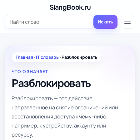
Перейти
SlangBook.ru
к
Поиск:
содержимому
Искать
Главная
•
IT словарь
•
Разблокировать
ЧТО ОЗНАЧАЕТ
Разблокировать
Разблокировать — это действие,
направленное на снятие ограничений или
восстановления доступа к чему-либо,
например, к устройству, аккаунту или
ресурсу.