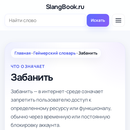
Перейти
SlangBook.ru
к
Поиск:
содержимому
Искать
Главная
•
Геймерский словарь
•
Забанить
ЧТО ОЗНАЧАЕТ
Забанить
Забанить — в интернет-среде означает
запретить пользователю доступ к
определенному ресурсу или функционалу,
обычно через временную или постоянную
блокировку аккаунта.