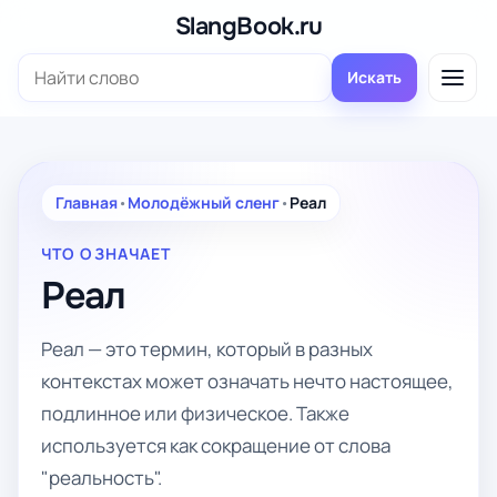
Перейти
SlangBook.ru
к
Поиск:
содержимому
Искать
Главная
•
Молодёжный сленг
•
Реал
ЧТО ОЗНАЧАЕТ
Реал
Реал — это термин, который в разных
контекстах может означать нечто настоящее,
подлинное или физическое. Также
используется как сокращение от слова
"реальность".