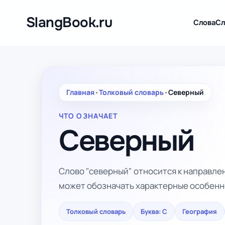
Перейти
к
SlangBook.ru
Слова
Сл
содержимому
Главная
•
Толковый словарь
•
Северный
ЧТО ОЗНАЧАЕТ
Северный
Слово "северный" относится к направлен
может обозначать характерные особенн
Толковый словарь
Буква: С
География