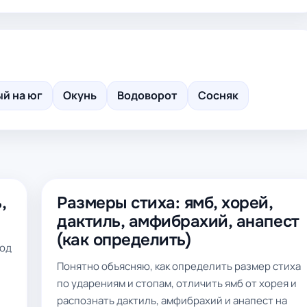
й на юг
Окунь
Водоворот
Сосняк
,
Размеры стиха: ямб, хорей,
дактиль, амфибрахий, анапест
(как определить)
зод
Понятно объясняю, как определить размер стиха
по ударениям и стопам, отличить ямб от хорея и
распознать дактиль, амфибрахий и анапест на