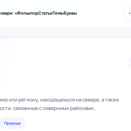
По
овари
Фольклор
Статьи
Темы
Буквы
ию или региону, находящемуся на севере, а также
ости, связанные с северными районами.
Природа