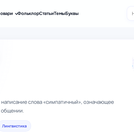
По
овари
Фольклор
Статьи
Темы
Буквы
 написание слова «симпатичный», означающее
в общении.
Лингвистика