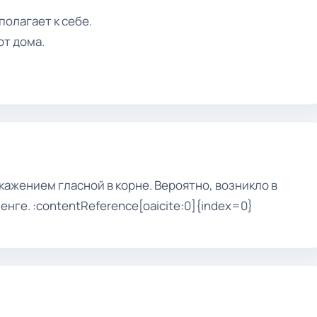
полагает к себе.
от дома.
кажением гласной в корне. Вероятно, возникло в
енге. :contentReference[oaicite:0]{index=0}