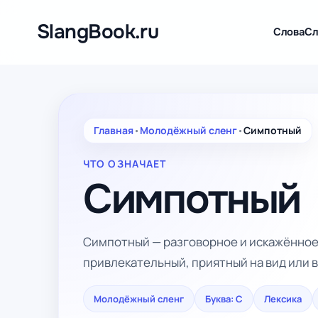
Перейти
к
SlangBook.ru
Слова
Сл
содержимому
Главная
•
Молодёжный сленг
•
Симпотный
ЧТО ОЗНАЧАЕТ
Симпотный
Симпотный — разговорное и искажённое
привлекательный, приятный на вид или 
Молодёжный сленг
Буква: С
Лексика