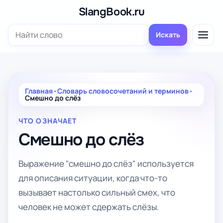
Перейти
SlangBook.ru
к
Поиск:
содержимому
Искать
Главная
•
Словарь словосочетаний и терминов
•
Смешно до слёз
ЧТО ОЗНАЧАЕТ
Смешно до слёз
Выражение "смешно до слёз" используется
для описания ситуации, когда что-то
вызывает настолько сильный смех, что
человек не может сдержать слёзы.