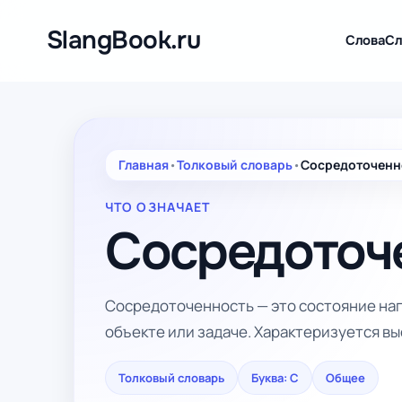
Перейти
к
SlangBook.ru
Слова
Сл
содержимому
Главная
•
Толковый словарь
•
Сосредоточенн
ЧТО ОЗНАЧАЕТ
Сосредоточ
Сосредоточенность — это состояние на
объекте или задаче. Характеризуется в
Толковый словарь
Буква: С
Общее