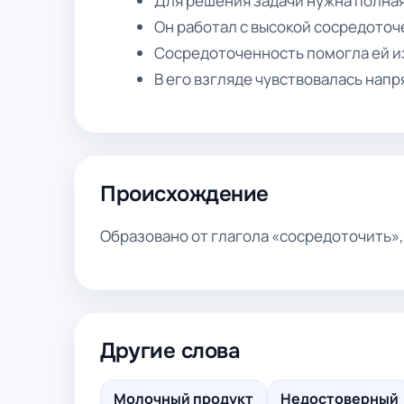
Для решения задачи нужна полна
Он работал с высокой сосредото
Сосредоточенность помогла ей и
В его взгляде чувствовалась нап
Происхождение
Образовано от глагола «сосредоточить»,
Другие слова
Молочный продукт
Недостоверный