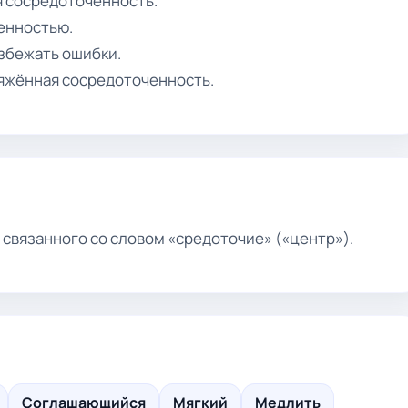
я сосредоточенность.
ченностью.
збежать ошибки.
ряжённая сосредоточенность.
 связанного со словом «средоточие» («центр»).
Соглашающийся
Мягкий
Медлить