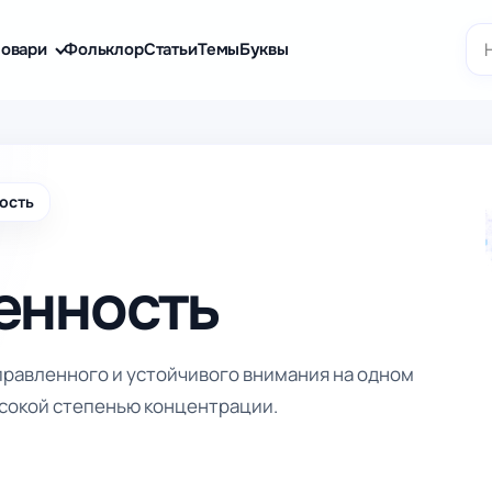
По
овари
Фольклор
Статьи
Темы
Буквы
ость
енность
правленного и устойчивого внимания на одном
ысокой степенью концентрации.