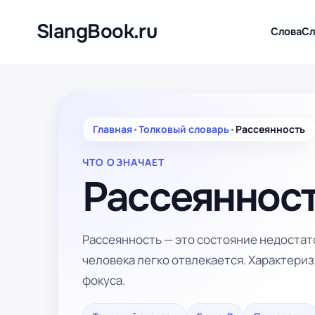
Перейти
к
SlangBook.ru
Слова
Сл
содержимому
Главная
•
Толковый словарь
•
Рассеянность
ЧТО ОЗНАЧАЕТ
Рассеяннос
Рассеянность — это состояние недоста
человека легко отвлекается. Характер
фокуса.