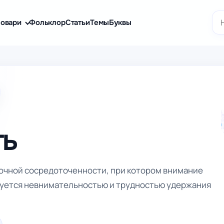
По
овари
Фольклор
Статьи
Темы
Буквы
ть
точной сосредоточенности, при котором внимание
изуется невнимательностью и трудностью удержания