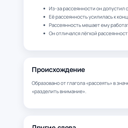
Из-за рассеянности он допустил 
Её рассеянность усилилась к конц
Рассеянность мешает ему работа
Он отличался лёгкой рассеянност
Происхождение
Образовано от глагола «рассеять» в зна
«разделить внимание».
Другие слова