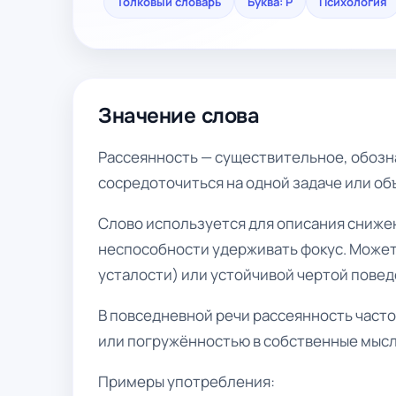
Толковый словарь
Буква: Р
Психология
Значение слова
Рассеянность — существительное, обозн
сосредоточиться на одной задаче или об
Слово используется для описания сниже
неспособности удерживать фокус. Может
усталости) или устойчивой чертой повед
В повседневной речи рассеянность част
или погружённостью в собственные мысл
Примеры употребления: