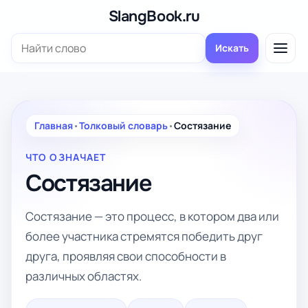
Перейти
SlangBook.ru
к
Поиск:
содержимому
Искать
Главная
•
Толковый словарь
•
Состязание
ЧТО ОЗНАЧАЕТ
Состязание
Состязание — это процесс, в котором два или
более участника стремятся победить друг
друга, проявляя свои способности в
различных областях.