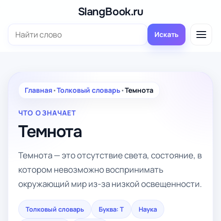
Перейти
SlangBook.ru
к
Поиск:
содержимому
Искать
Главная
•
Толковый словарь
•
Темнота
ЧТО ОЗНАЧАЕТ
Темнота
Темнота — это отсутствие света, состояние, в
котором невозможно воспринимать
окружающий мир из-за низкой освещенности.
Толковый словарь
Буква: Т
Наука