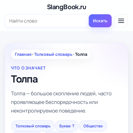
Перейти
SlangBook.ru
к
Поиск:
содержимому
Искать
Главная
•
Толковый словарь
•
Толпа
ЧТО ОЗНАЧАЕТ
Толпа
Толпа — большое скопление людей, часто
проявляющее беспорядочность или
неконтролируемое поведение.
Толковый словарь
Буква: Т
Общество