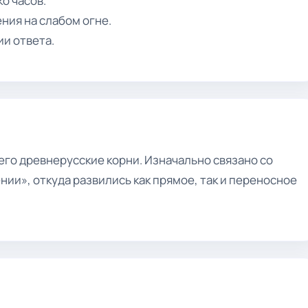
о часов.
ния на слабом огне.
и ответа.
го древнерусские корни. Изначально связано со
ии», откуда развились как прямое, так и переносное