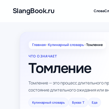
Перейти
к
SlangBook.ru
Слова
Сл
содержимому
Главная
•
Кулинарный словарь
•
Томление
ЧТО ОЗНАЧАЕТ
Томление
Томление — это процесс длительного пр
состояние длительного ожидания или в
Кулинарный словарь
Буква: Т
Еда