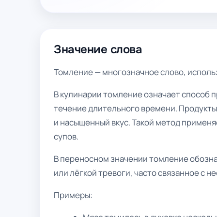
Значение слова
Томление — многозначное слово, использ
В кулинарии томление означает способ 
течение длительного времени. Продукты
и насыщенный вкус. Такой метод применя
супов.
В переносном значении томление обозна
или лёгкой тревоги, часто связанное с 
Примеры: