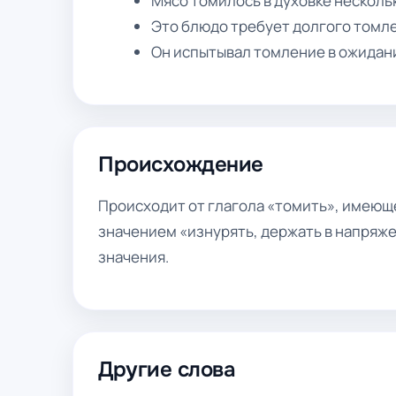
Мясо томилось в духовке нескольк
Это блюдо требует долгого томле
Он испытывал томление в ожидани
Происхождение
Происходит от глагола «томить», имеюще
значением «изнурять, держать в напряжен
значения.
Другие слова