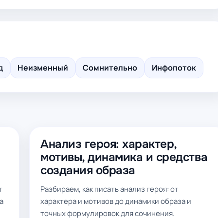
д
Неизменный
Сомнительно
Инфопоток
Анализ героя: характер,
мотивы, динамика и средства
создания образа
т
Разбираем, как писать анализ героя: от
а
характера и мотивов до динамики образа и
точных формулировок для сочинения.