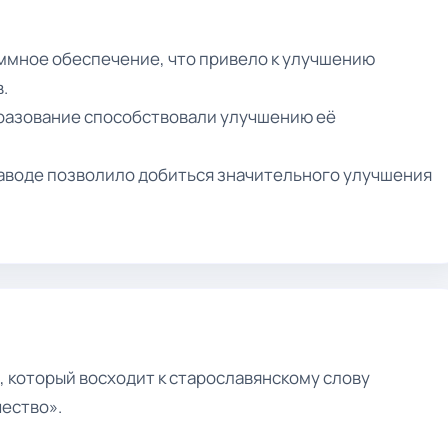
ммное обеспечение, что привело к улучшению
.
разование способствовали улучшению её
аводе позволило добиться значительного улучшения
, который восходит к старославянскому слову
ество».