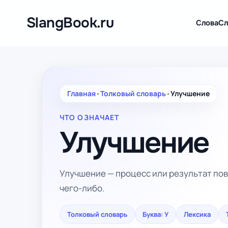
Перейти
к
SlangBook.ru
Слова
Сл
содержимому
Главная
•
Толковый словарь
•
Улучшение
ЧТО ОЗНАЧАЕТ
Улучшение
Улучшение — процесс или результат пов
чего-либо.
Толковый словарь
Буква: У
Лексика