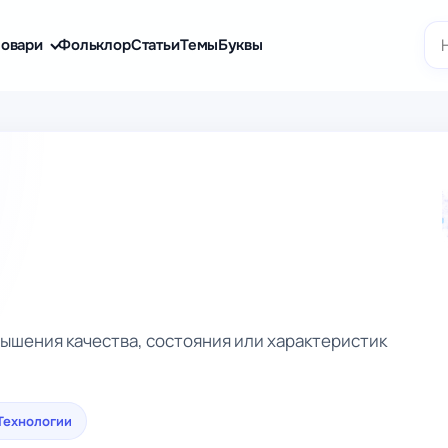
По
овари
Фольклор
Статьи
Темы
Буквы
ышения качества, состояния или характеристик
Технологии