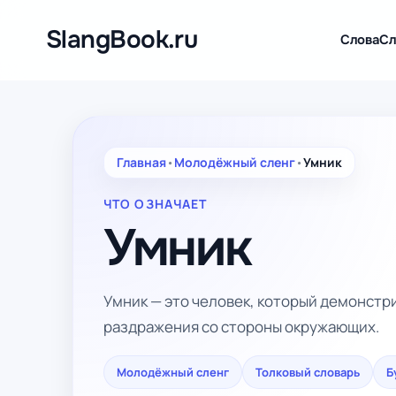
Перейти
к
SlangBook.ru
Слова
Сл
содержимому
Главная
•
Молодёжный сленг
•
Умник
ЧТО ОЗНАЧАЕТ
Умник
Умник — это человек, который демонстри
раздражения со стороны окружающих.
Молодёжный сленг
Толковый словарь
Б