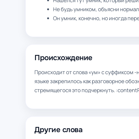
Нашёлся тут умник, который реши
Не будь умником, объясни нормал
Он умник, конечно, но иногда пе
Происхождение
Происходит от слова «ум» с суффиксом -
языке закрепилось как разговорное обоз
стремящегося это подчеркнуть. :contentR
Другие слова