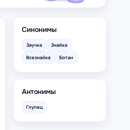
Синонимы
Заучка
Знайка
Всезнайка
Ботан
Антонимы
Глупец