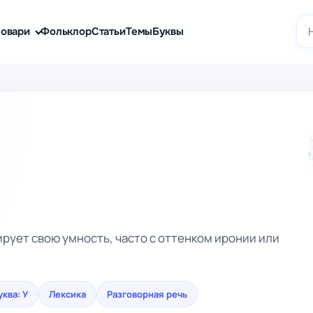
По
овари
Фольклор
Статьи
Темы
Буквы
рует свою умность, часто с оттенком иронии или
уква: У
Лексика
Разговорная речь