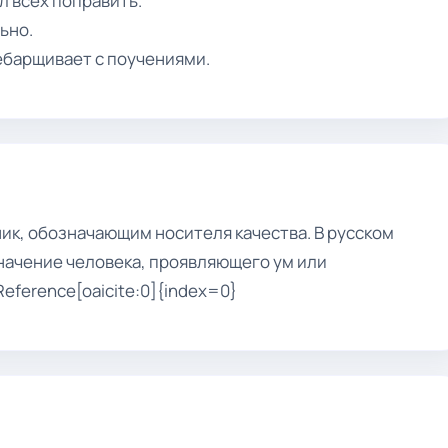
л всех поправить.
ьно.
ребарщивает с поучениями.
ник, обозначающим носителя качества. В русском
начение человека, проявляющего ум или
eference[oaicite:0]{index=0}