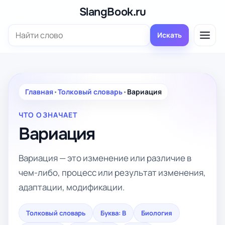
Перейти
SlangBook.ru
к
Поиск:
содержимому
Искать
Главная
•
Толковый словарь
•
Вариация
ЧТО ОЗНАЧАЕТ
Вариация
Вариация — это изменение или различие в
чем-либо, процесс или результат изменения,
адаптации, модификации.
Толковый словарь
Буква: В
Биология