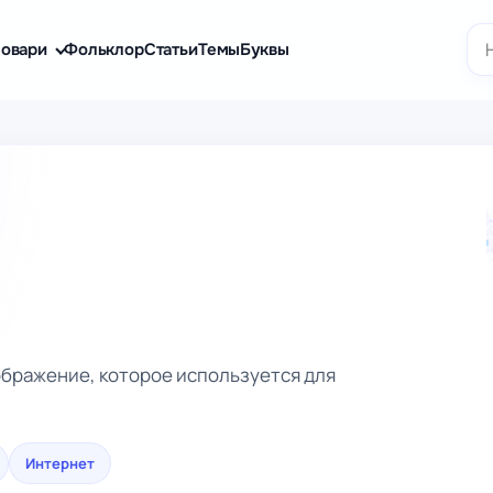
По
овари
Фольклор
Статьи
Темы
Буквы
ображение, которое используется для
Интернет