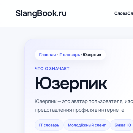
Перейти
к
SlangBook.ru
Слова
Сл
содержимому
Главная
•
IT словарь
•
Юзерпик
ЧТО ОЗНАЧАЕТ
Юзерпик
Юзерпик — это аватар пользователя, из
представления профиля в интернете.
IT словарь
Молодёжный сленг
Буква: Ю