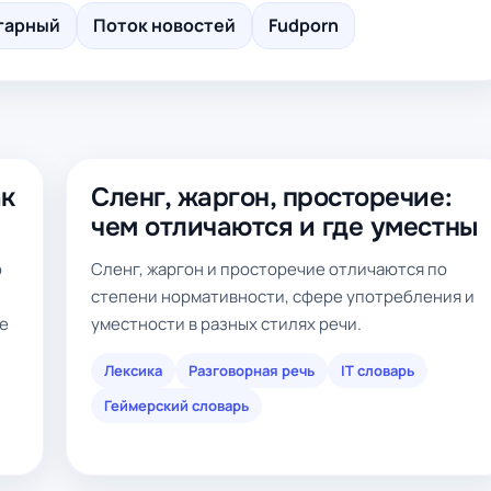
гарный
Поток новостей
Fudporn
ак
Сленг, жаргон, просторечие:
чем отличаются и где уместны
о
Сленг, жаргон и просторечие отличаются по
степени нормативности, сфере употребления и
ие
уместности в разных стилях речи.
Лексика
Разговорная речь
IT словарь
Геймерский словарь