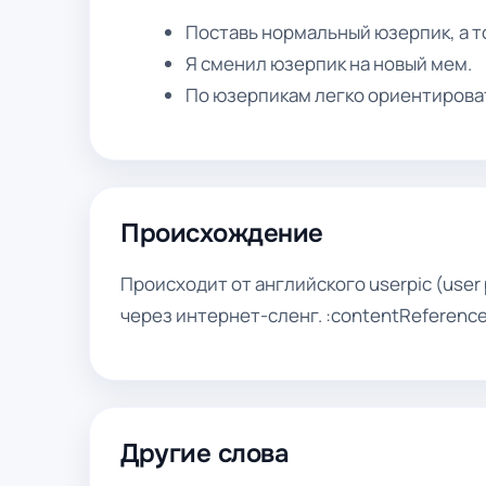
Поставь нормальный юзерпик, а то
Я сменил юзерпик на новый мем.
По юзерпикам легко ориентирова
Происхождение
Происходит от английского userpic (user
через интернет-сленг. :contentReference
Другие слова