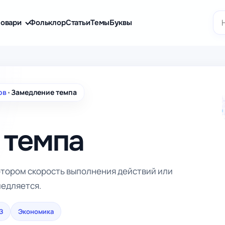
По
овари
Фольклор
Статьи
Темы
Буквы
ов
•
Замедление темпа
 темпа
отором скорость выполнения действий или
медляется.
З
Экономика