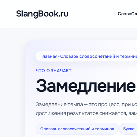
Перейти
к
SlangBook.ru
Слова
Сл
содержимому
Главная
•
Словарь словосочетаний и термин
ЧТО ОЗНАЧАЕТ
Замедление
Замедление темпа — это процесс, при к
достижения результатов снижается, за
Словарь словосочетаний и терминов
Буква: 