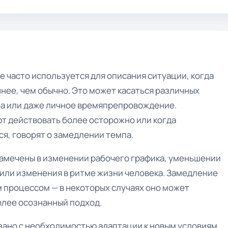
е часто используется для описания ситуации, когда
нее, чем обычно. Это может касаться различных
тура или даже личное времяпрепровождение.
ют действовать более осторожно или когда
я, говорят о замедлении темпа.
амечены в изменении рабочего графика, уменьшении
 или изменения в ритме жизни человека. Замедление
 процессом — в некоторых случаях оно может
лее осознанный подход.
зано с необходимостью адаптации к новым условиям,