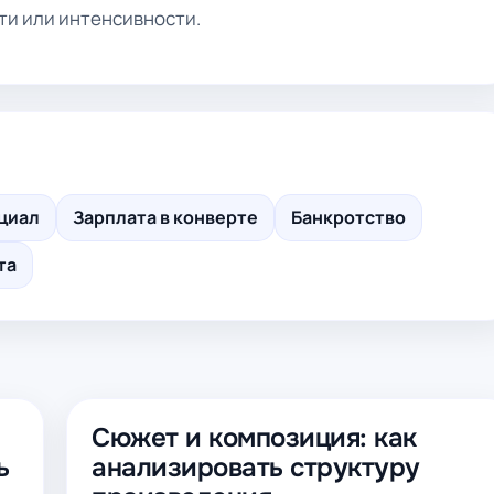
и или интенсивности.
циал
Зарплата в конверте
Банкротство
та
Сюжет и композиция: как
ь
анализировать структуру