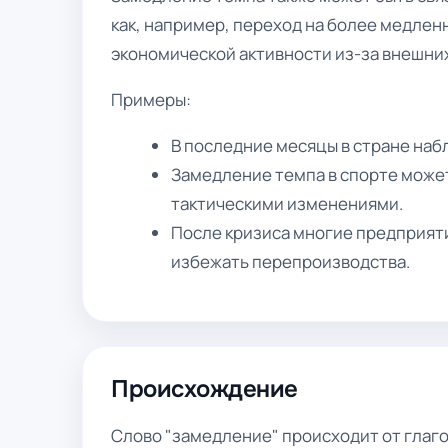
как, например, переход на более медлен
экономической активности из-за внешни
Примеры:
В последние месяцы в стране на
Замедление темпа в спорте может
тактическими изменениями.
После кризиса многие предприят
избежать перепроизводства.
Происхождение
Слово "замедление" происходит от глагол