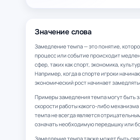
Значение слова
Замедление темпа — это понятие, которо
процесс или событие происходит медлен
сфер, таких как спорт, экономика, куль
Например, когда в спорте игроки начина
экономический рост начинает замедлятьс
Примеры замедления темпа могут быть з
скорости работы какого-либо механизма
темпа не всегда является отрицательным
означать необходимую передышку или бо
Замедление темпа также может быть свя