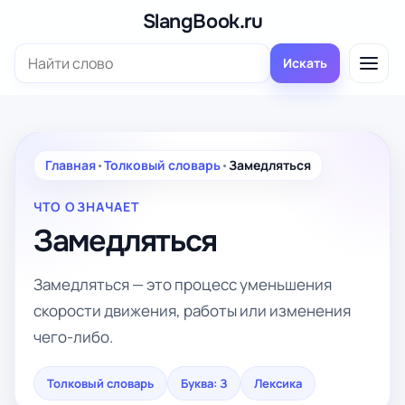
Перейти
SlangBook.ru
к
Поиск:
содержимому
Искать
Главная
•
Толковый словарь
•
Замедляться
ЧТО ОЗНАЧАЕТ
Замедляться
Замедляться — это процесс уменьшения
скорости движения, работы или изменения
чего-либо.
Толковый словарь
Буква: З
Лексика