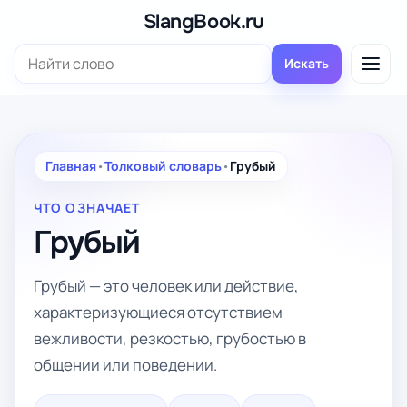
Перейти
SlangBook.ru
к
Поиск:
содержимому
Искать
Главная
•
Толковый словарь
•
Грубый
ЧТО ОЗНАЧАЕТ
Грубый
Грубый — это человек или действие,
характеризующиеся отсутствием
вежливости, резкостью, грубостью в
общении или поведении.