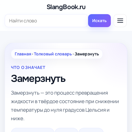
Перейти
SlangBook.ru
к
Поиск:
содержимому
Искать
Главная
•
Толковый словарь
•
Замерзнуть
ЧТО ОЗНАЧАЕТ
Замерзнуть
Замерзнуть — это процесс превращения
жидкости в твёрдое состояние при снижении
температуры до нуля градусов Цельсия и
ниже.