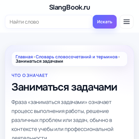
Перейти
SlangBook.ru
к
Поиск:
содержимому
Искать
Главная
•
Словарь словосочетаний и терминов
•
Заниматься задачами
ЧТО ОЗНАЧАЕТ
Заниматься задачами
Фраза «заниматься задачами» означает
процесс выполнения работы, решение
различных проблем или задач, обычно в
контексте учебы или профессиональной
деятельности.