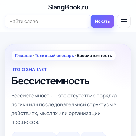
Перейти
SlangBook.ru
к
Поиск:
содержимому
Искать
Главная
•
Толковый словарь
•
Бессистемность
ЧТО ОЗНАЧАЕТ
Бессистемность
Бессистемность — это отсутствие порядка,
логики или последовательной структуры в
действиях, мыслях или организации
процессов.