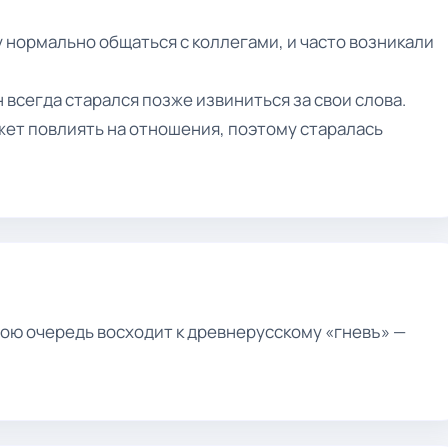
у нормально общаться с коллегами, и часто возникали
 всегда старался позже извиниться за свои слова.
ожет повлиять на отношения, поэтому старалась
вою очередь восходит к древнерусскому «гневъ» —