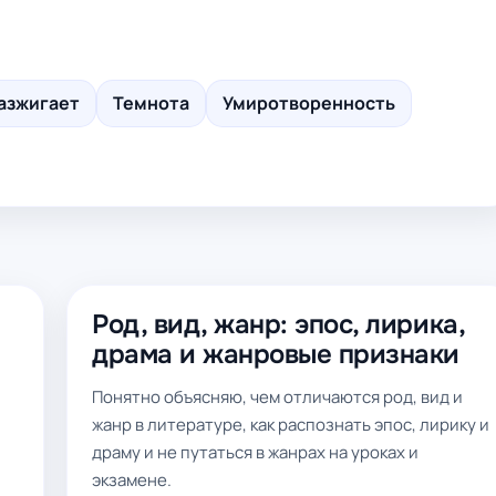
азжигает
Темнота
Умиротворенность
Род, вид, жанр: эпос, лирика,
драма и жанровые признаки
Понятно объясняю, чем отличаются род, вид и
жанр в литературе, как распознать эпос, лирику и
драму и не путаться в жанрах на уроках и
экзамене.