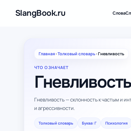
Перейти
к
SlangBook.ru
Слова
Сл
содержимому
Главная
•
Толковый словарь
•
Гневливость
ЧТО ОЗНАЧАЕТ
Гневливост
Гневливость — склонность к частым и и
и агрессивности.
Толковый словарь
Буква: Г
Психология