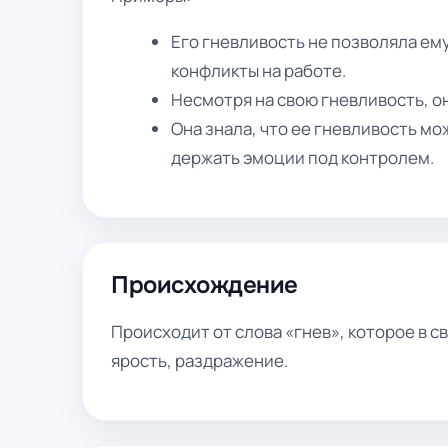
Его гневливость не позволяла ем
конфликты на работе.
Несмотря на свою гневливость, он
Она знала, что ее гневливость м
держать эмоции под контролем.
Происхождение
Происходит от слова «гнев», которое в с
ярость, раздражение.