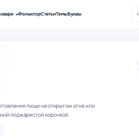
По
овари
Фольклор
Статьи
Темы
Буквы
готовления пищи на открытом огне или
рной поджаристой корочкой.