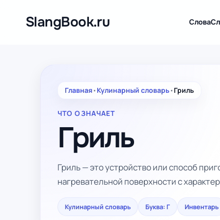
Перейти
к
SlangBook.ru
Слова
Сл
содержимому
Главная
•
Кулинарный словарь
•
Гриль
ЧТО ОЗНАЧАЕТ
Гриль
Гриль — это устройство или способ при
нагревательной поверхности с характе
Кулинарный словарь
Буква: Г
Инвентарь