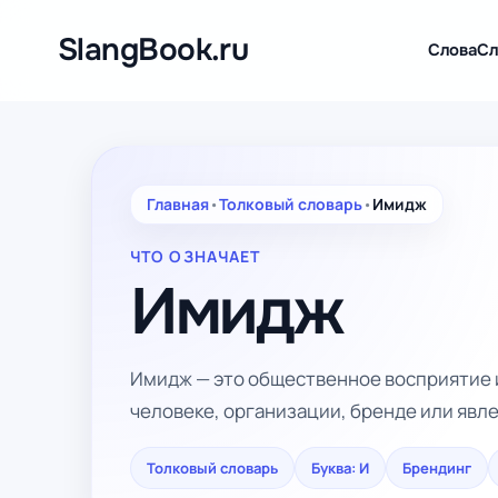
Перейти
к
SlangBook.ru
Слова
Сл
содержимому
Главная
•
Толковый словарь
•
Имидж
ЧТО ОЗНАЧАЕТ
Имидж
Имидж — это общественное восприятие и
человеке, организации, бренде или явл
Толковый словарь
Буква: И
Брендинг