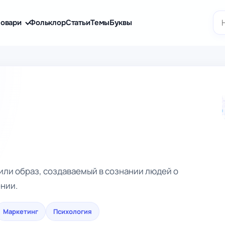
По
овари
Фольклор
Статьи
Темы
Буквы
ли образ, создаваемый в сознании людей о
ении.
Маркетинг
Психология