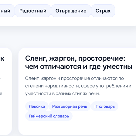
нный
Радостный
Отвращение
Страх
ак
Сленг, жаргон, просторечие:
чем отличаются и где уместны
о
Сленг, жаргон и просторечие отличаются по
степени нормативности, сфере употребления и
ие
уместности в разных стилях речи.
Лексика
Разговорная речь
IT словарь
Геймерский словарь