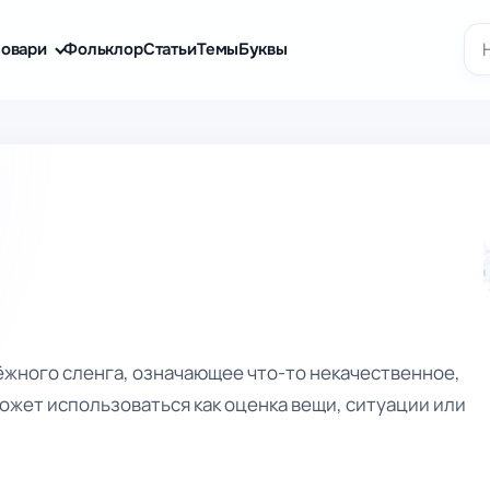
По
овари
Фольклор
Статьи
Темы
Буквы
ёжного сленга, означающее что-то некачественное,
ожет использоваться как оценка вещи, ситуации или