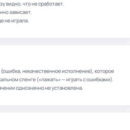
зу видно, что не сработает.
нно зависает.
е не играла.
 (ошибка, некачественное исполнение), которое
кальном сленге («лажать» — играть с ошибками).
ачении однозначно не установлена.