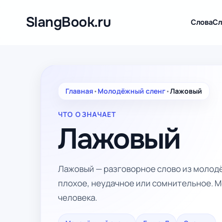
Перейти
к
SlangBook.ru
Слова
Сл
содержимому
Главная
•
Молодёжный сленг
•
Лажовый
ЧТО ОЗНАЧАЕТ
Лажовый
Лажовый — разговорное слово из молод
плохое, неудачное или сомнительное. М
человека.