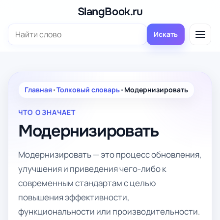
Перейти
SlangBook.ru
к
Поиск:
содержимому
Искать
Главная
•
Толковый словарь
•
Модернизировать
ЧТО ОЗНАЧАЕТ
Модернизировать
Модернизировать — это процесс обновления,
улучшения и приведения чего-либо к
современным стандартам с целью
повышения эффективности,
функциональности или производительности.