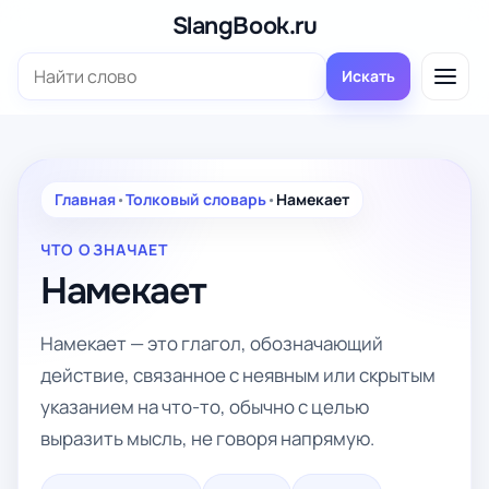
Перейти
SlangBook.ru
к
Поиск:
содержимому
Искать
Главная
•
Толковый словарь
•
Намекает
ЧТО ОЗНАЧАЕТ
Намекает
Намекает — это глагол, обозначающий
действие, связанное с неявным или скрытым
указанием на что-то, обычно с целью
выразить мысль, не говоря напрямую.