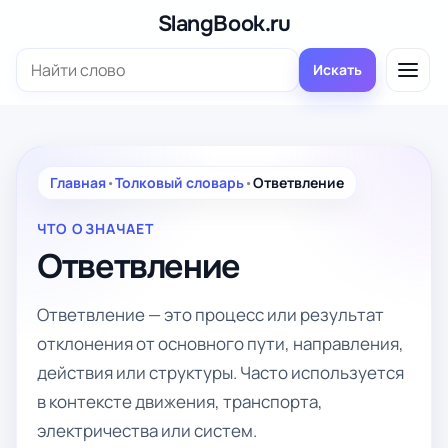
Перейти
SlangBook.ru
к
Поиск:
содержимому
Искать
Главная
•
Толковый словарь
•
Ответвление
ЧТО ОЗНАЧАЕТ
Ответвление
Ответвление — это процесс или результат
отклонения от основного пути, направления,
действия или структуры. Часто используется
в контексте движения, транспорта,
электричества или систем.