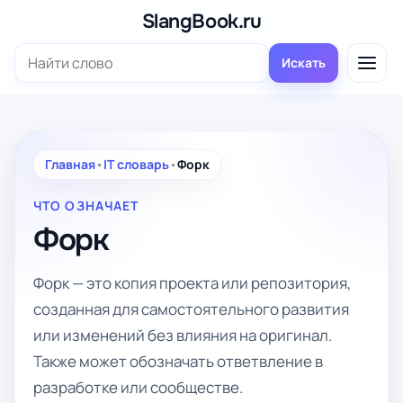
Перейти
SlangBook.ru
к
Поиск:
содержимому
Искать
Главная
•
IT словарь
•
Форк
ЧТО ОЗНАЧАЕТ
Форк
Форк — это копия проекта или репозитория,
созданная для самостоятельного развития
или изменений без влияния на оригинал.
Также может обозначать ответвление в
разработке или сообществе.